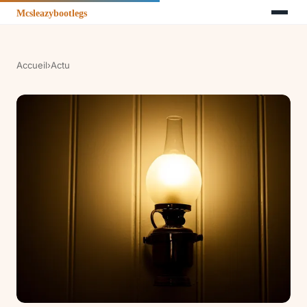
Accueil
›
Actu