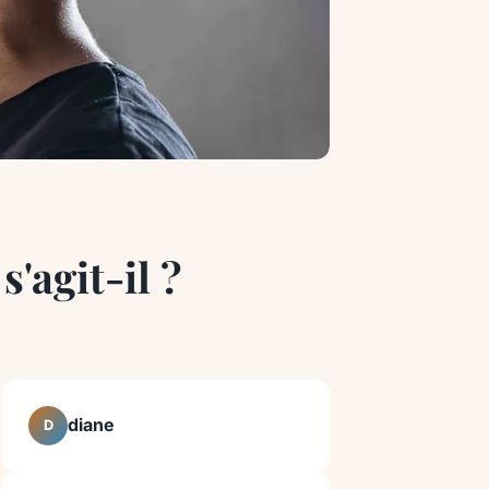
s'agit-il ?
diane
D