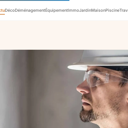
ctu
Déco
Déménagement
Équipement
Immo
Jardin
Maison
Piscine
Tra