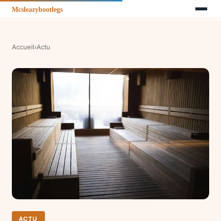
Accueil
›
Actu
ACTU