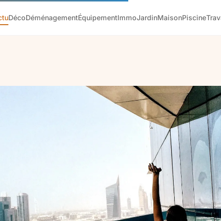
ctu
Déco
Déménagement
Équipement
Immo
Jardin
Maison
Piscine
Tra