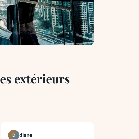
ces extérieurs
diane
D