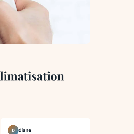
limatisation
diane
D