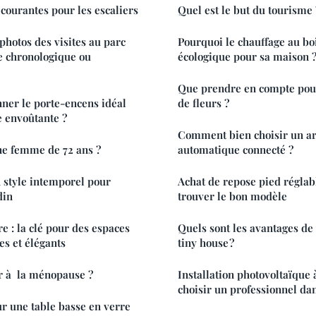
 courantes pour les escaliers
Quel est le but du tourisme 
photos des visites au parc
Pourquoi le chauffage au boi
e chronologique ou
écologique pour sa maison 
Que prendre en compte pour
ner le porte-encens idéal
de fleurs ?
 envoûtante ?
Comment bien choisir un a
ne femme de 72 ans ?
automatique connecté ?
n style intemporel pour
Achat de repose pied réglabl
din
trouver le bon modèle
e : la clé pour des espaces
Quels sont les avantages de
s et élégants
tiny house ?
r à la ménopause ?
Installation photovoltaïque
choisir un professionnel da
r une table basse en verre