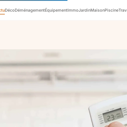
ctu
Déco
Déménagement
Équipement
Immo
Jardin
Maison
Piscine
Tra