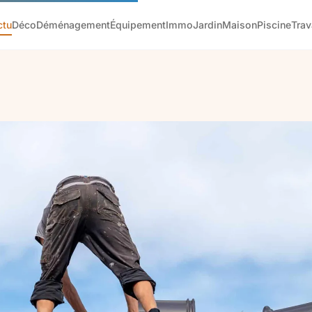
ctu
Déco
Déménagement
Équipement
Immo
Jardin
Maison
Piscine
Tra