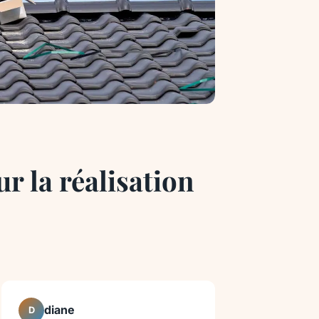
r la réalisation
diane
D