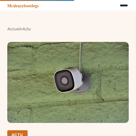
Accueil
›
Actu
ACTU