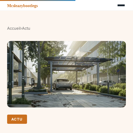
Accueil
›
Actu
ACTU