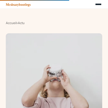
Accueil
›
Actu