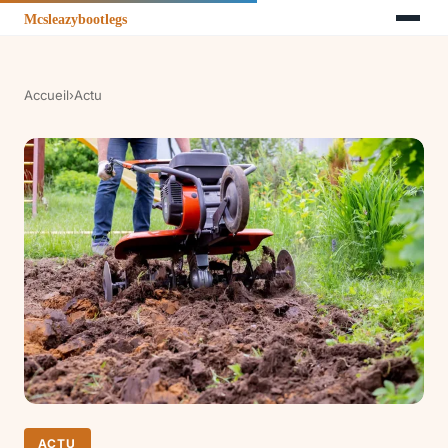
Accueil
›
Actu
ACTU