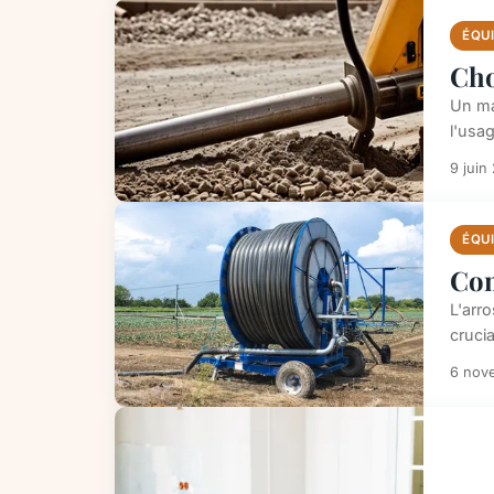
ÉQU
Cho
Un ma
l'usa
9 juin
ÉQU
Com
L'arro
crucia
6 nov