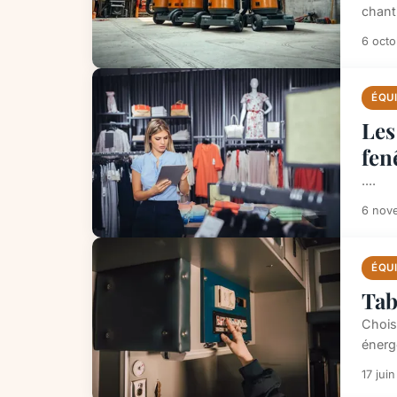
chant
6 oct
ÉQU
Les
fen
....
6 nov
ÉQU
Tab
Choisi
énerg
17 jui