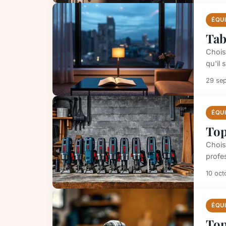
ÉQU
Tab
Choisi
qu'il 
29 se
ÉQU
Top
Chois
profe
10 oct
ÉQU
Top