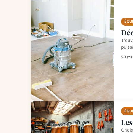
ÉQU
Déc
Trouve
puissa
20 ma
ÉQU
Les
Choisi