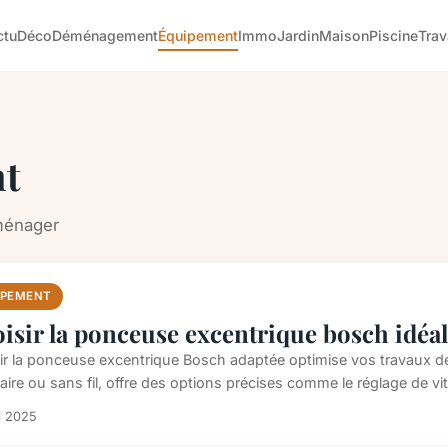
ctu
Déco
Déménagement
Équipement
Immo
Jardin
Maison
Piscine
Tra
t
ménager
IPEMENT
isir la ponceuse excentrique bosch idéal
ir la ponceuse excentrique Bosch adaptée optimise vos travaux de
ilaire ou sans fil, offre des options précises comme le réglage de vi
i 2025