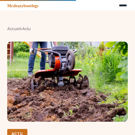
Accueil
›
Actu
ACTU