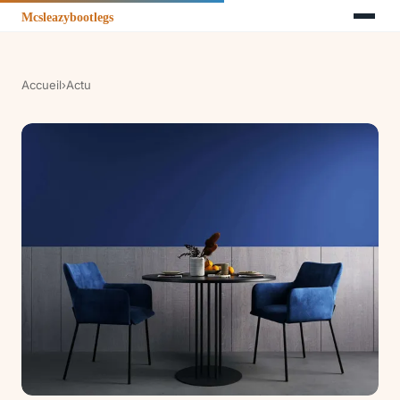
Accueil
›
Actu