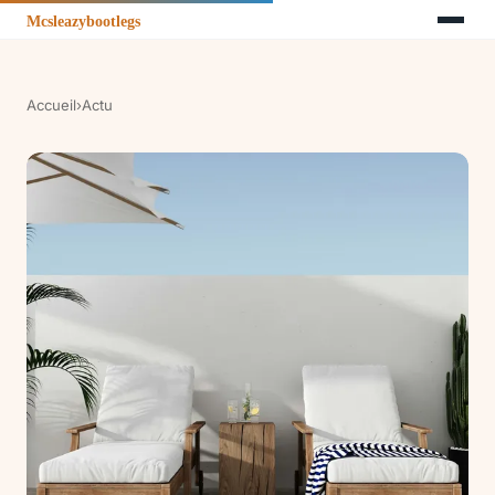
Accueil
›
Actu