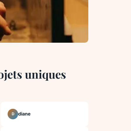
ojets uniques
diane
D