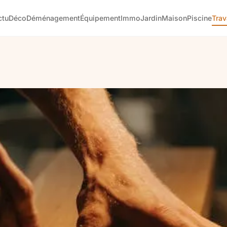
ctu
Déco
Déménagement
Équipement
Immo
Jardin
Maison
Piscine
Tra