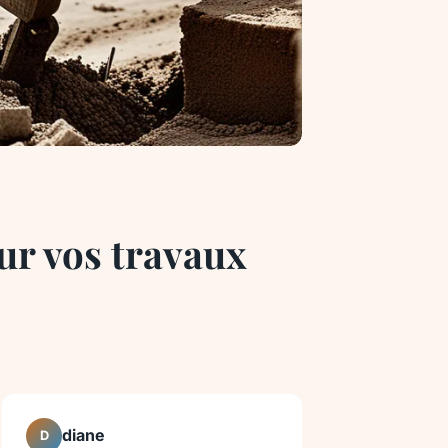
ur vos travaux
diane
D