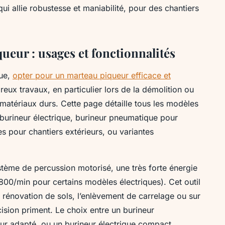
i allie robustesse et maniabilité, pour des chantiers
eur : usages et fonctionnalités
que,
opter pour un marteau piqueur efficace et
eux travaux, en particulier lors de la démolition ou
 matériaux durs. Cette page détaille tous les modèles
 burineur électrique, burineur pneumatique pour
 pour chantiers extérieurs, ou variantes
tème de percussion motorisé, une très forte énergie
800/min pour certains modèles électriques). Cet outil
la rénovation de sols, l’enlèvement de carrelage ou sur
cision priment. Le choix entre un burineur
r adapté, ou un burineur électrique compact,