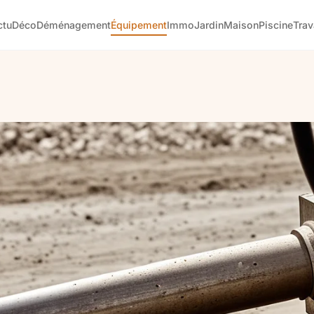
ctu
Déco
Déménagement
Équipement
Immo
Jardin
Maison
Piscine
Tra