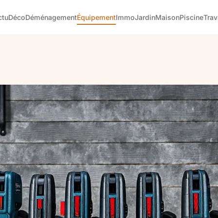
ctu
Déco
Déménagement
Équipement
Immo
Jardin
Maison
Piscine
Tra