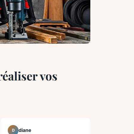
éaliser vos
diane
D