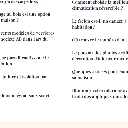
u garde-corps bois ?
Comment choisir la meille
climatisation réversible ?
age au bois est une option
 maison ?
Le frelon est-il un danger à
habitation ?
férents modèles de verrières
 société AB dans l'art du
Où trouver le numéro d'un d
Le pouvoir des plantes artifi
r portail coulissant : le
décoration d'intérieur mod
llation
Quelques astuces pour chan
 toiture et isolation par
sa maison
Illuminez votre intérieur a
rdement égout sans souci
l'aide des appliques murales