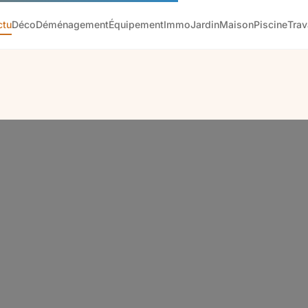
ctu
Déco
Déménagement
Équipement
Immo
Jardin
Maison
Piscine
Tra