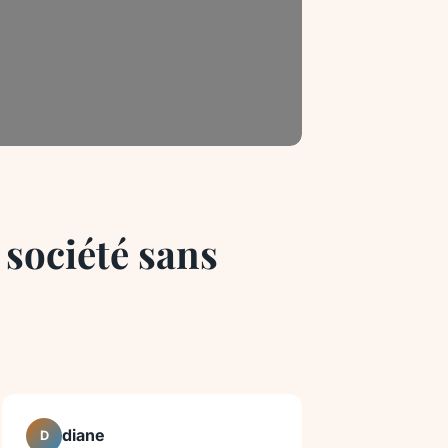
 société sans
diane
D