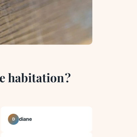
e habitation ?
diane
D