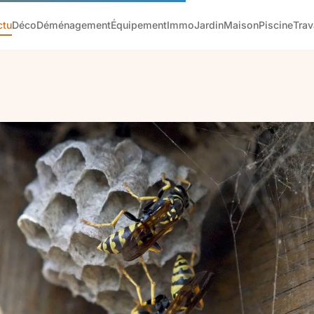
ctu
Déco
Déménagement
Équipement
Immo
Jardin
Maison
Piscine
Tra