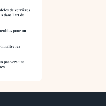
odèles de verrières
B dans l'art du
meubles pour un
Connaître les
 un pas vers une
ues