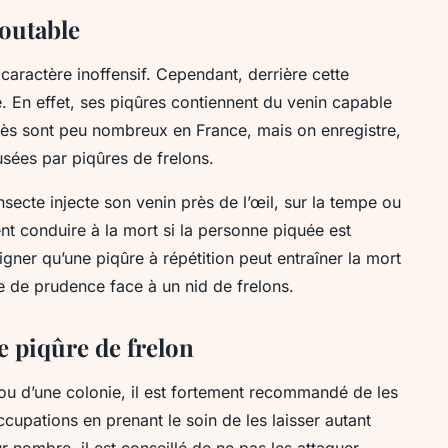
doutable
caractère inoffensif. Cependant, derrière cette
 En effet, ses piqûres contiennent du venin capable
décès sont peu nombreux en France, mais on enregistre,
sées par piqûres de frelons.
nsecte injecte son venin près de l’œil, sur la tempe ou
t conduire à la mort si la personne piquée est
ligner qu’une piqûre à répétition peut entraîner la mort
ve de prudence face à un nid de frelons.
e piqûre de frelon
ou d’une colonie, il est fortement recommandé de les
occupations en prenant le soin de les laisser autant
r nombre, il est conseillé de ne pas les attaquer.