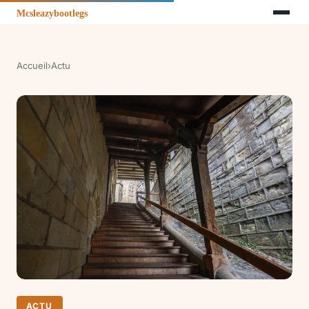
Accueil
›
Actu
ACTU