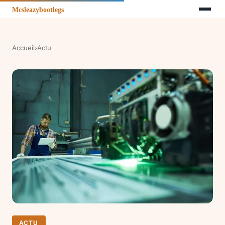
Accueil
›
Actu
ACTU