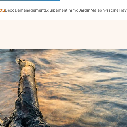
ctu
Déco
Déménagement
Équipement
Immo
Jardin
Maison
Piscine
Tra