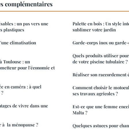
es complémentaires
isables : un pas vers une
Palette en bois : Un style i
ts plastiques
sublimer votre jardin
'une climatisation
Garde-corps inox ou garde-
Quels produits utiliser pour
à Toulouse : un
de votre piscine tubulaire ?
metteur pour l'économie et
Réaliser son raccordement é
ée en caméra : à quel
Comment choisir le motocul
 ?
ses travaux agricoles ?
ntages de vivre dans une
Est-ce que une femme encei
Malta ?
r à la ménopause ?
Quelques astuces pour chan