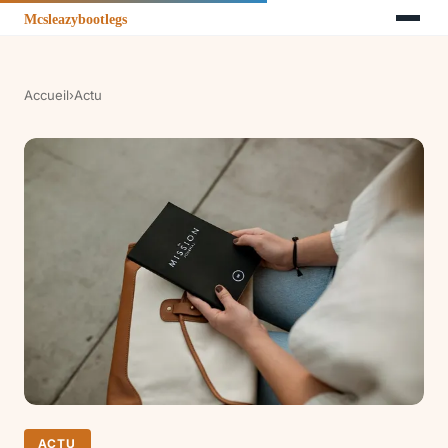
Accueil
›
Actu
ACTU