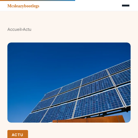
Accueil
›
Actu
ACTU