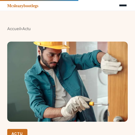
Accueil
›
Actu
ACTU