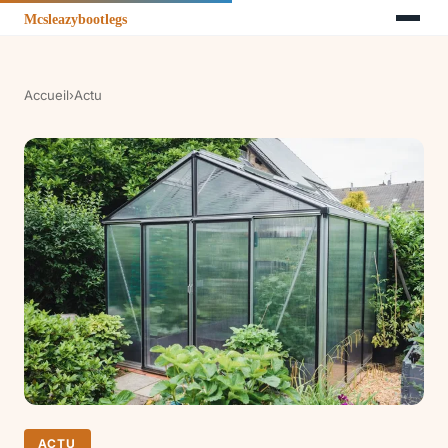
Accueil
›
Actu
ACTU