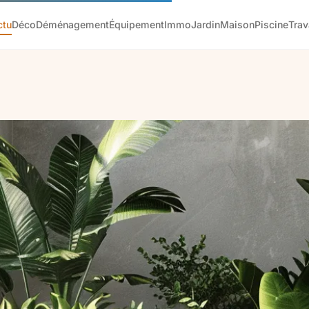
ctu
Déco
Déménagement
Équipement
Immo
Jardin
Maison
Piscine
Tra