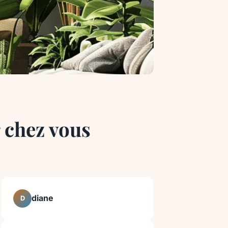
 chez vous
diane
D