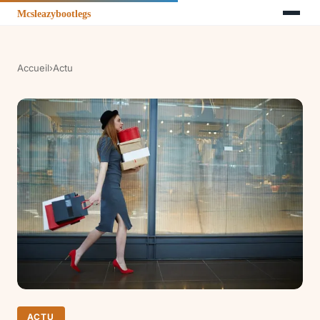
Accueil
›
Actu
ACTU