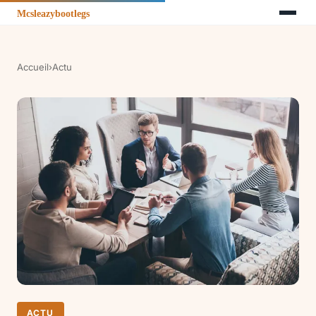
Accueil
›
Actu
ACTU