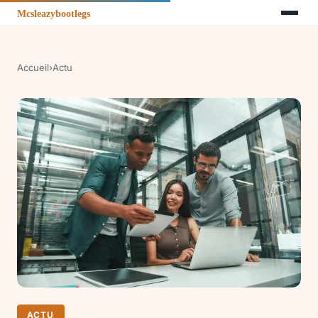
Accueil
›
Actu
ACTU