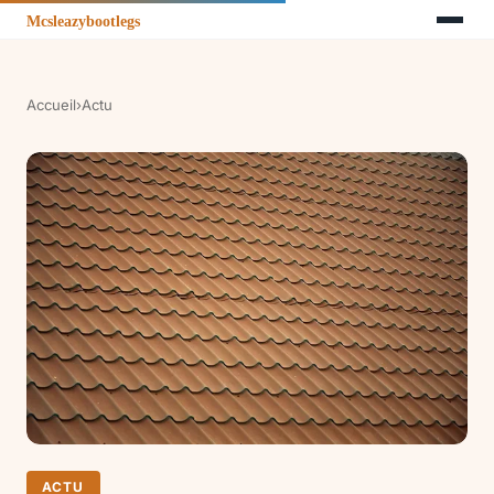
Accueil
›
Actu
ACTU