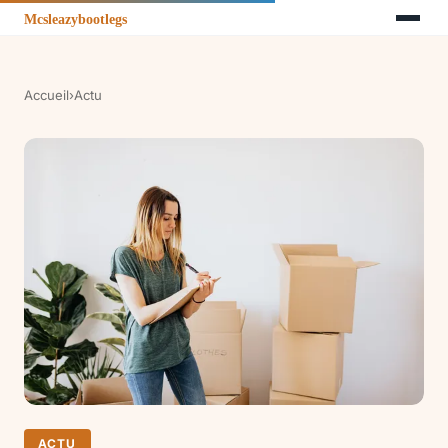
Accueil
›
Actu
ACTU