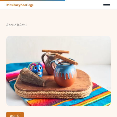
Accueil
›
Actu
ACTU