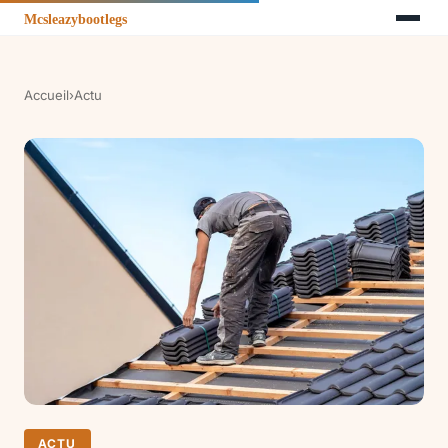
Accueil
›
Actu
ACTU