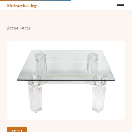
Accueil
›
Actu
ACTU